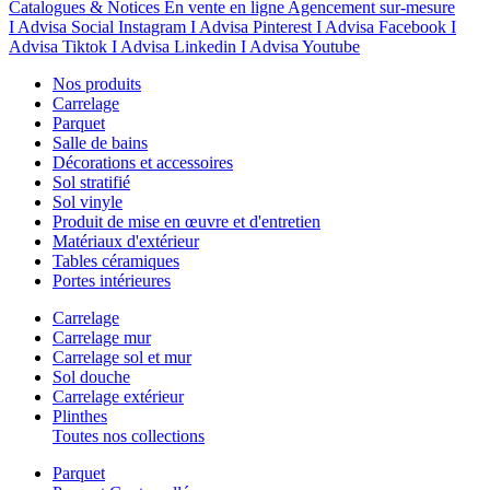
Catalogues & Notices
En vente en ligne
Agencement sur-mesure
I Advisa Social Instagram
I Advisa Pinterest
I Advisa Facebook
I
Advisa Tiktok
I Advisa Linkedin
I Advisa Youtube
Nos produits
Carrelage
Parquet
Salle de bains
Décorations et accessoires
Sol stratifié
Sol vinyle
Produit de mise en œuvre et d'entretien
Matériaux d'extérieur
Tables céramiques
Portes intérieures
Carrelage
Carrelage mur
Carrelage sol et mur
Sol douche
Carrelage extérieur
Plinthes
Toutes nos collections
Parquet