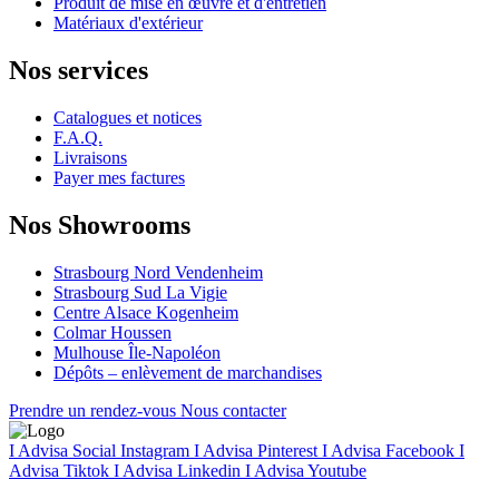
Produit de mise en œuvre et d'entretien
Matériaux d'extérieur
Nos services
Catalogues et notices
F.A.Q.
Livraisons
Payer mes factures
Nos Showrooms
Strasbourg Nord Vendenheim
Strasbourg Sud La Vigie
Centre Alsace Kogenheim
Colmar Houssen
Mulhouse Île-Napoléon
Dépôts – enlèvement de marchandises
Prendre un rendez-vous
Nous contacter
I Advisa Social Instagram
I Advisa Pinterest
I Advisa Facebook
I
Advisa Tiktok
I Advisa Linkedin
I Advisa Youtube