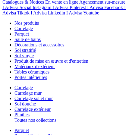
Catalogues & Notices
En vente en ligne
Agencement sur-mesure
I Advisa Social Instagram
I Advisa Pinterest
I Advisa Facebook
I
Advisa Tiktok
I Advisa Linkedin
I Advisa Youtube
Nos produits
Carrelage
Parquet
Salle de bains
Décorations et accessoires
Sol stratifié
Sol vinyle
Produit de mise en œuvre et d'entretien
Matériaux d'extérieur
Tables céramiques
Portes intérieures
Carrelage
Carrelage mur
Carrelage sol et mur
Sol douche
Carrelage extérieur
Plinthes
Toutes nos collections
Parquet