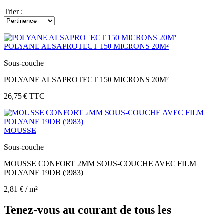
highlight_off
Tout supprimer
Trier :
Filtrer par :
Format
1000X1500X2MM
POLYANE ALSAPROTECT 150 MICRONS 20M²
Type
Sous-couche
Sous-couche
POLYANE ALSAPROTECT 150 MICRONS 20M²
Vendu en ligne
26,75 €
TTC
Vendu en ligne
Voir les Produits
2
MOUSSE
Sous-couche
MOUSSE CONFORT 2MM SOUS-COUCHE AVEC FILM
POLYANE 19DB (9983)
2,81 € / m²
Tenez-vous au courant de tous les