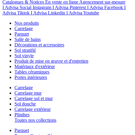
Catalogues & Notices
En vente en ligne
Agencement sur-mesure
I Advisa Social Instagram
I Advisa Pinterest
I Advisa Facebook
I
Advisa Tiktok
I Advisa Linkedin
I Advisa Youtube
Nos produits
Carrelage
Parquet
Salle de bains
Décorations et accessoires
Sol stratifié
Sol vinyle
Produit de mise en œuvre et d'entretien
Matériaux d'extérieur
Tables céramiques
Portes intérieures
Carrelage
Carrelage mur
Carrelage sol et mur
Sol douche
Carrelage extérieur
Plinthes
Toutes nos collections
Parquet