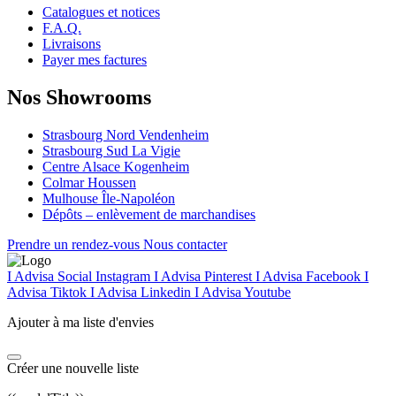
Catalogues et notices
F.A.Q.
Livraisons
Payer mes factures
Nos Showrooms
Strasbourg Nord Vendenheim
Strasbourg Sud La Vigie
Centre Alsace Kogenheim
Colmar Houssen
Mulhouse Île-Napoléon
Dépôts – enlèvement de marchandises
Prendre un rendez-vous
Nous contacter
I Advisa Social Instagram
I Advisa Pinterest
I Advisa Facebook
I
Advisa Tiktok
I Advisa Linkedin
I Advisa Youtube
Ajouter à ma liste d'envies
Créer une nouvelle liste