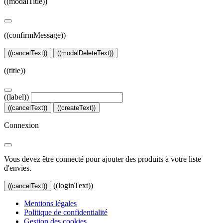
((modalTitle))
((confirmMessage))
((cancelText))
((modalDeleteText))
((title))
((label))
((cancelText))
((createText))
Connexion
Vous devez être connecté pour ajouter des produits à votre liste
d'envies.
((loginText))
((cancelText))
Mentions légales
Politique de confidentialité
Gestion des cookies