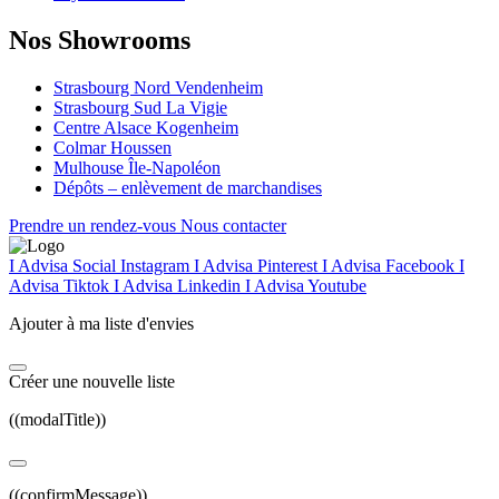
Nos Showrooms
Strasbourg Nord Vendenheim
Strasbourg Sud La Vigie
Centre Alsace Kogenheim
Colmar Houssen
Mulhouse Île-Napoléon
Dépôts – enlèvement de marchandises
Prendre un rendez-vous
Nous contacter
I Advisa Social Instagram
I Advisa Pinterest
I Advisa Facebook
I
Advisa Tiktok
I Advisa Linkedin
I Advisa Youtube
Ajouter à ma liste d'envies
Créer une nouvelle liste
((modalTitle))
((confirmMessage))