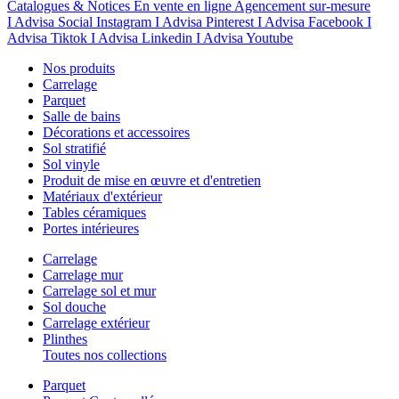
Catalogues & Notices
En vente en ligne
Agencement sur-mesure
I Advisa Social Instagram
I Advisa Pinterest
I Advisa Facebook
I
Advisa Tiktok
I Advisa Linkedin
I Advisa Youtube
Nos produits
Carrelage
Parquet
Salle de bains
Décorations et accessoires
Sol stratifié
Sol vinyle
Produit de mise en œuvre et d'entretien
Matériaux d'extérieur
Tables céramiques
Portes intérieures
Carrelage
Carrelage mur
Carrelage sol et mur
Sol douche
Carrelage extérieur
Plinthes
Toutes nos collections
Parquet