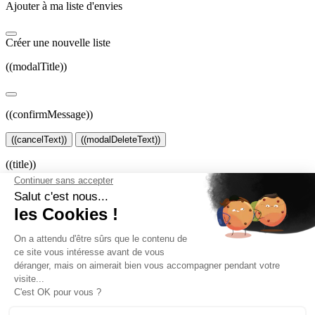
Ajouter à ma liste d'envies
Créer une nouvelle liste
((modalTitle))
((confirmMessage))
((cancelText))
((modalDeleteText))
((title))
((label))
((cancelText))
((createText))
Connexion
Vous devez être connecté pour ajouter des produits à votre liste
d'envies.