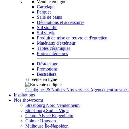
Vendue en ligne
Carrelage
Parquet
Salle de bains
Décorations et accessoires
Sol stratifié
Sol vinyle
Produit de mise en œuvre et d'entretien
Matériaux d'extérieur
Tables céramiques
Portes intérieures
Déstockage
Promotions
Bestsellers
En vente en ligne
Catalogues & Notices
Nos services
Agencement sur-mes
Inspirations
Nos showrooms
Strasbourg Nord Vendenheim
Strasbourg Sud la Vigie
Centre Alsace Kogenheim
Colmar Houssen
Mulhouse Île-Napoléon