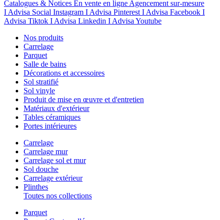
Catalogues & Notices
En vente en ligne
Agencement sur-mesure
I Advisa Social Instagram
I Advisa Pinterest
I Advisa Facebook
I
Advisa Tiktok
I Advisa Linkedin
I Advisa Youtube
Nos produits
Carrelage
Parquet
Salle de bains
Décorations et accessoires
Sol stratifié
Sol vinyle
Produit de mise en œuvre et d'entretien
Matériaux d'extérieur
Tables céramiques
Portes intérieures
Carrelage
Carrelage mur
Carrelage sol et mur
Sol douche
Carrelage extérieur
Plinthes
Toutes nos collections
Parquet