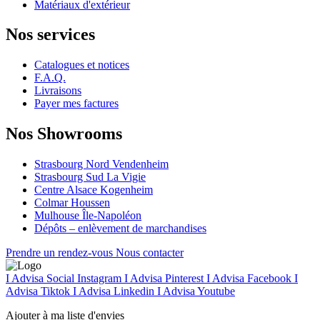
Matériaux d'extérieur
Nos services
Catalogues et notices
F.A.Q.
Livraisons
Payer mes factures
Nos Showrooms
Strasbourg Nord Vendenheim
Strasbourg Sud La Vigie
Centre Alsace Kogenheim
Colmar Houssen
Mulhouse Île-Napoléon
Dépôts – enlèvement de marchandises
Prendre un rendez-vous
Nous contacter
I Advisa Social Instagram
I Advisa Pinterest
I Advisa Facebook
I
Advisa Tiktok
I Advisa Linkedin
I Advisa Youtube
Ajouter à ma liste d'envies