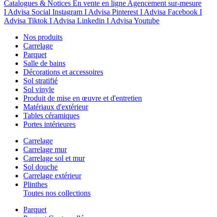
Catalogues & Notices
En vente en ligne
Agencement sur-mesure
I Advisa Social Instagram
I Advisa Pinterest
I Advisa Facebook
I
Advisa Tiktok
I Advisa Linkedin
I Advisa Youtube
Nos produits
Carrelage
Parquet
Salle de bains
Décorations et accessoires
Sol stratifié
Sol vinyle
Produit de mise en œuvre et d'entretien
Matériaux d'extérieur
Tables céramiques
Portes intérieures
Carrelage
Carrelage mur
Carrelage sol et mur
Sol douche
Carrelage extérieur
Plinthes
Toutes nos collections
Parquet