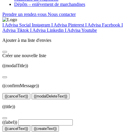
Dépôts – enlèvement de marchandises
Prendre un rendez-vous
Nous contacter
I Advisa Social Instagram
I Advisa Pinterest
I Advisa Facebook
I
Advisa Tiktok
I Advisa Linkedin
I Advisa Youtube
Ajouter à ma liste d'envies
Créer une nouvelle liste
((modalTitle))
((confirmMessage))
((cancelText))
((modalDeleteText))
((title))
((label))
((cancelText))
((createText))