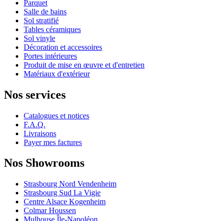
Parquet
Salle de bains
Sol stratifié
Tables céramiques
Sol vinyle
Décoration et accessoires
Portes intérieures
Produit de mise en œuvre et d'entretien
Matériaux d'extérieur
Nos services
Catalogues et notices
F.A.Q.
Livraisons
Payer mes factures
Nos Showrooms
Strasbourg Nord Vendenheim
Strasbourg Sud La Vigie
Centre Alsace Kogenheim
Colmar Houssen
Mulhouse Île-Napoléon