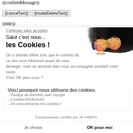
((confirmMessage))
((cancelText))
((modalDeleteText))
((title))
((label))
((cancelText))
((createText))
Connexion
Vous devez être connecté pour ajouter des produits à votre liste
d'envies.
((loginText))
((cancelText))
advisa.fr
Loading...