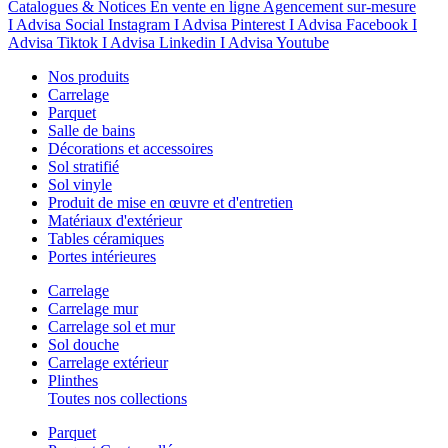
Catalogues & Notices
En vente en ligne
Agencement sur-mesure
I Advisa Social Instagram
I Advisa Pinterest
I Advisa Facebook
I
Advisa Tiktok
I Advisa Linkedin
I Advisa Youtube
Nos produits
Carrelage
Parquet
Salle de bains
Décorations et accessoires
Sol stratifié
Sol vinyle
Produit de mise en œuvre et d'entretien
Matériaux d'extérieur
Tables céramiques
Portes intérieures
Carrelage
Carrelage mur
Carrelage sol et mur
Sol douche
Carrelage extérieur
Plinthes
Toutes nos collections
Parquet