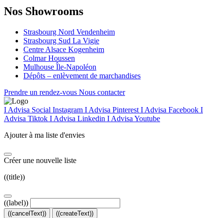
Nos Showrooms
Strasbourg Nord Vendenheim
Strasbourg Sud La Vigie
Centre Alsace Kogenheim
Colmar Houssen
Mulhouse Île-Napoléon
Dépôts – enlèvement de marchandises
Prendre un rendez-vous
Nous contacter
I Advisa Social Instagram
I Advisa Pinterest
I Advisa Facebook
I
Advisa Tiktok
I Advisa Linkedin
I Advisa Youtube
Ajouter à ma liste d'envies
Créer une nouvelle liste
((title))
((label))
((cancelText))
((createText))