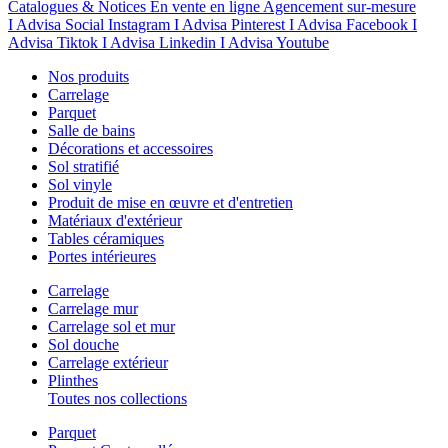
Catalogues & Notices
En vente en ligne
Agencement sur-mesure
I Advisa Social Instagram
I Advisa Pinterest
I Advisa Facebook
I
Advisa Tiktok
I Advisa Linkedin
I Advisa Youtube
Nos produits
Carrelage
Parquet
Salle de bains
Décorations et accessoires
Sol stratifié
Sol vinyle
Produit de mise en œuvre et d'entretien
Matériaux d'extérieur
Tables céramiques
Portes intérieures
Carrelage
Carrelage mur
Carrelage sol et mur
Sol douche
Carrelage extérieur
Plinthes
Toutes nos collections
Parquet