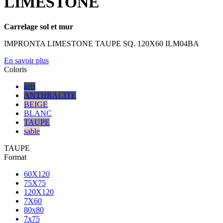
LIMESTONE
Carrelage sol et mur
IMPRONTA LIMESTONE TAUPE SQ. 120X60 ILM04BA
En savoir plus
Coloris
gris
ANTHRACITE
BEIGE
BLANC
TAUPE
sable
TAUPE
Format
60X120
75X75
120X120
7X60
80x80
7x75