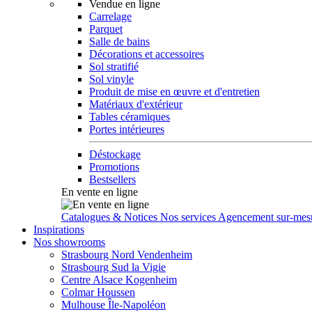
Vendue en ligne
Carrelage
Parquet
Salle de bains
Décorations et accessoires
Sol stratifié
Sol vinyle
Produit de mise en œuvre et d'entretien
Matériaux d'extérieur
Tables céramiques
Portes intérieures
Déstockage
Promotions
Bestsellers
En vente en ligne
Catalogues & Notices
Nos services
Agencement sur-mes
Inspirations
Nos showrooms
Strasbourg Nord Vendenheim
Strasbourg Sud la Vigie
Centre Alsace Kogenheim
Colmar Houssen
Mulhouse Île-Napoléon