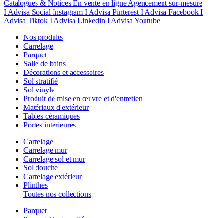
Catalogues & Notices
En vente en ligne
Agencement sur-mesure
I Advisa Social Instagram
I Advisa Pinterest
I Advisa Facebook
I
Advisa Tiktok
I Advisa Linkedin
I Advisa Youtube
Nos produits
Carrelage
Parquet
Salle de bains
Décorations et accessoires
Sol stratifié
Sol vinyle
Produit de mise en œuvre et d'entretien
Matériaux d'extérieur
Tables céramiques
Portes intérieures
Carrelage
Carrelage mur
Carrelage sol et mur
Sol douche
Carrelage extérieur
Plinthes
Toutes nos collections
Parquet