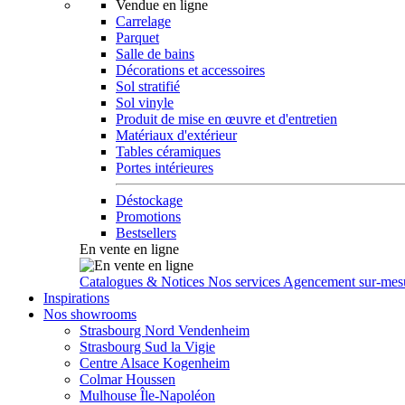
Vendue en ligne
Carrelage
Parquet
Salle de bains
Décorations et accessoires
Sol stratifié
Sol vinyle
Produit de mise en œuvre et d'entretien
Matériaux d'extérieur
Tables céramiques
Portes intérieures
Déstockage
Promotions
Bestsellers
En vente en ligne
Catalogues & Notices
Nos services
Agencement sur-mes
Inspirations
Nos showrooms
Strasbourg Nord Vendenheim
Strasbourg Sud la Vigie
Centre Alsace Kogenheim
Colmar Houssen
Mulhouse Île-Napoléon