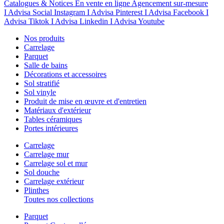
Catalogues & Notices
En vente en ligne
Agencement sur-mesure
I Advisa Social Instagram
I Advisa Pinterest
I Advisa Facebook
I
Advisa Tiktok
I Advisa Linkedin
I Advisa Youtube
Nos produits
Carrelage
Parquet
Salle de bains
Décorations et accessoires
Sol stratifié
Sol vinyle
Produit de mise en œuvre et d'entretien
Matériaux d'extérieur
Tables céramiques
Portes intérieures
Carrelage
Carrelage mur
Carrelage sol et mur
Sol douche
Carrelage extérieur
Plinthes
Toutes nos collections
Parquet