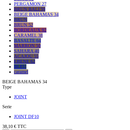
PERGAMON 27
BRUN BALI 59
BEIGE BAHAMAS 34
BRUN
BRUN 52
BORDEAUX 92
CARAMEL 38
BASALTE 64
MARRON 50
SAHARA 40
ACAJOU 55
EBENE 62
BLEU
caramel
BEIGE BAHAMAS 34
Type
JOINT
Serie
JOINT DF10
38,10 €
TTC