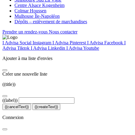
Centre Alsace Kogenheim
Colmar Houssen
Mulhouse Île-Napoléon
Dépôts – enlèvement de marchandises
Prendre un rendez-vous
Nous contacter
I Advisa Social Instagram
I Advisa Pinterest
I Advisa Facebook
I
Advisa Tiktok
I Advisa Linkedin
I Advisa Youtube
Ajouter à ma liste d'envies
Créer une nouvelle liste
((title))
((label))
((cancelText))
((createText))
Connexion