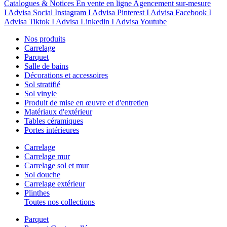
Catalogues & Notices
En vente en ligne
Agencement sur-mesure
I Advisa Social Instagram
I Advisa Pinterest
I Advisa Facebook
I
Advisa Tiktok
I Advisa Linkedin
I Advisa Youtube
Nos produits
Carrelage
Parquet
Salle de bains
Décorations et accessoires
Sol stratifié
Sol vinyle
Produit de mise en œuvre et d'entretien
Matériaux d'extérieur
Tables céramiques
Portes intérieures
Carrelage
Carrelage mur
Carrelage sol et mur
Sol douche
Carrelage extérieur
Plinthes
Toutes nos collections
Parquet