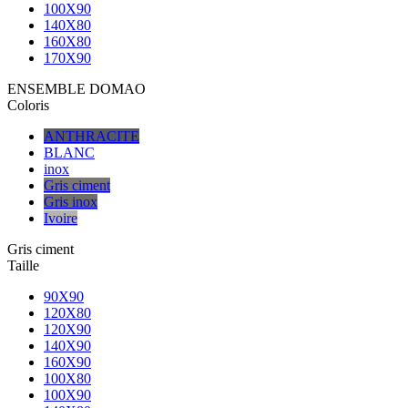
100X90
140X80
160X80
170X90
ENSEMBLE DOMAO
Coloris
ANTHRACITE
BLANC
inox
Gris ciment
Gris inox
Ivoire
Gris ciment
Taille
90X90
120X80
120X90
140X90
160X90
100X80
100X90