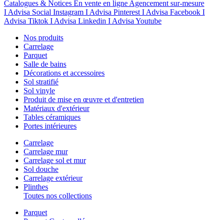
Catalogues & Notices
En vente en ligne
Agencement sur-mesure
I Advisa Social Instagram
I Advisa Pinterest
I Advisa Facebook
I
Advisa Tiktok
I Advisa Linkedin
I Advisa Youtube
Nos produits
Carrelage
Parquet
Salle de bains
Décorations et accessoires
Sol stratifié
Sol vinyle
Produit de mise en œuvre et d'entretien
Matériaux d'extérieur
Tables céramiques
Portes intérieures
Carrelage
Carrelage mur
Carrelage sol et mur
Sol douche
Carrelage extérieur
Plinthes
Toutes nos collections
Parquet