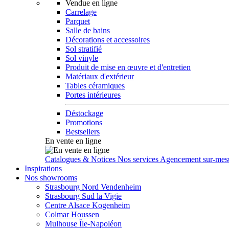
Vendue en ligne
Carrelage
Parquet
Salle de bains
Décorations et accessoires
Sol stratifié
Sol vinyle
Produit de mise en œuvre et d'entretien
Matériaux d'extérieur
Tables céramiques
Portes intérieures
Déstockage
Promotions
Bestsellers
En vente en ligne
Catalogues & Notices
Nos services
Agencement sur-mes
Inspirations
Nos showrooms
Strasbourg Nord Vendenheim
Strasbourg Sud la Vigie
Centre Alsace Kogenheim
Colmar Houssen
Mulhouse Île-Napoléon