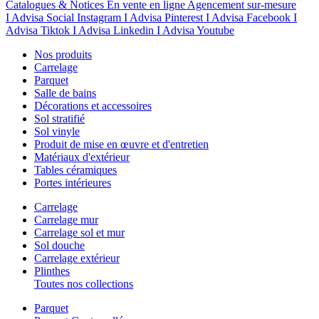
Catalogues & Notices
En vente en ligne
Agencement sur-mesure
I Advisa Social Instagram
I Advisa Pinterest
I Advisa Facebook
I
Advisa Tiktok
I Advisa Linkedin
I Advisa Youtube
Nos produits
Carrelage
Parquet
Salle de bains
Décorations et accessoires
Sol stratifié
Sol vinyle
Produit de mise en œuvre et d'entretien
Matériaux d'extérieur
Tables céramiques
Portes intérieures
Carrelage
Carrelage mur
Carrelage sol et mur
Sol douche
Carrelage extérieur
Plinthes
Toutes nos collections
Parquet