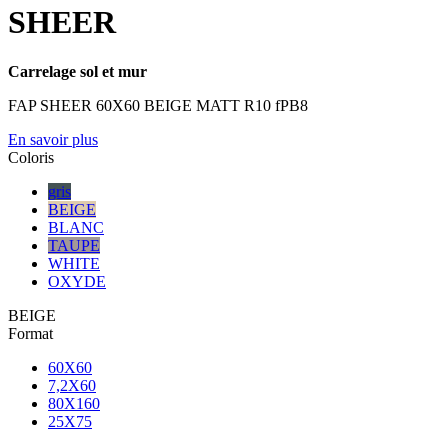
SHEER
Carrelage sol et mur
FAP SHEER 60X60 BEIGE MATT R10 fPB8
En savoir plus
Coloris
gris
BEIGE
BLANC
TAUPE
WHITE
OXYDE
BEIGE
Format
60X60
7,2X60
80X160
25X75