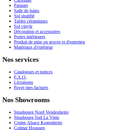
Carrelage
Parquet
Salle de bains
Sol stratifié
Tables céramiques
Sol vinyle
Décoration et accessoires
Portes intérieures
Produit de mise en œuvre et d'entretien
Matériaux d'extérieur
Nos services
Catalogues et notices
F.A.Q.
Livraisons
Payer mes factures
Nos Showrooms
Strasbourg Nord Vendenheim
Strasbourg Sud La Vigie
Centre Alsace Kogenheim
Colmar Houssen