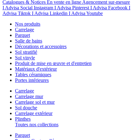
Catalogues & Notices
En vente en ligne
Agencement sur-mesure
I Advisa Social Instagram
I Advisa Pinterest
I Advisa Facebook
I
Advisa Tiktok
I Advisa Linkedin
I Advisa Youtube
Nos produits
Carrelage
Parquet
Salle de bains
Décorations et accessoires
Sol stratifié
Sol vinyle
Produit de mise en œuvre et d'entretien
Matériaux d'extérieur
Tables céramiques
Portes intérieures
Carrelage
Carrelage mur
Carrelage sol et mur
Sol douche
Carrelage extérieur
Plinthes
Toutes nos collections
Parquet