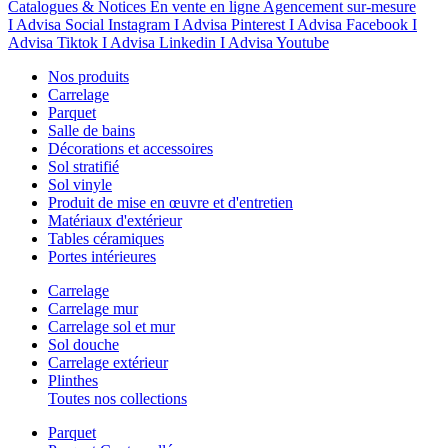
Catalogues & Notices
En vente en ligne
Agencement sur-mesure
I Advisa Social Instagram
I Advisa Pinterest
I Advisa Facebook
I
Advisa Tiktok
I Advisa Linkedin
I Advisa Youtube
Nos produits
Carrelage
Parquet
Salle de bains
Décorations et accessoires
Sol stratifié
Sol vinyle
Produit de mise en œuvre et d'entretien
Matériaux d'extérieur
Tables céramiques
Portes intérieures
Carrelage
Carrelage mur
Carrelage sol et mur
Sol douche
Carrelage extérieur
Plinthes
Toutes nos collections
Parquet