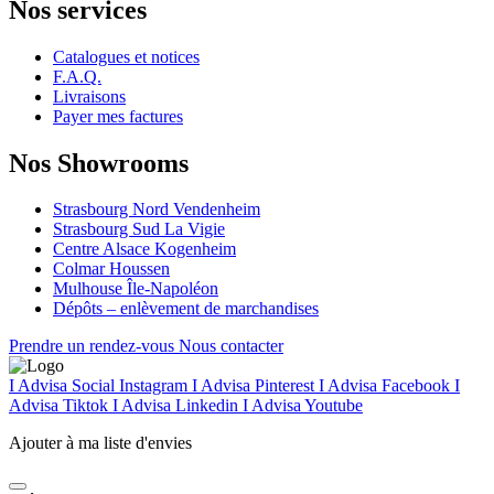
Nos services
Catalogues et notices
F.A.Q.
Livraisons
Payer mes factures
Nos Showrooms
Strasbourg Nord Vendenheim
Strasbourg Sud La Vigie
Centre Alsace Kogenheim
Colmar Houssen
Mulhouse Île-Napoléon
Dépôts – enlèvement de marchandises
Prendre un rendez-vous
Nous contacter
I Advisa Social Instagram
I Advisa Pinterest
I Advisa Facebook
I
Advisa Tiktok
I Advisa Linkedin
I Advisa Youtube
Ajouter à ma liste d'envies