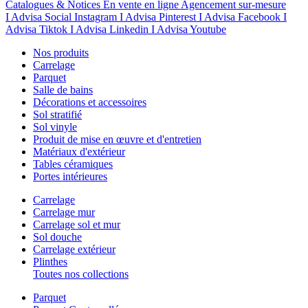
Catalogues & Notices
En vente en ligne
Agencement sur-mesure
I Advisa Social Instagram
I Advisa Pinterest
I Advisa Facebook
I
Advisa Tiktok
I Advisa Linkedin
I Advisa Youtube
Nos produits
Carrelage
Parquet
Salle de bains
Décorations et accessoires
Sol stratifié
Sol vinyle
Produit de mise en œuvre et d'entretien
Matériaux d'extérieur
Tables céramiques
Portes intérieures
Carrelage
Carrelage mur
Carrelage sol et mur
Sol douche
Carrelage extérieur
Plinthes
Toutes nos collections
Parquet