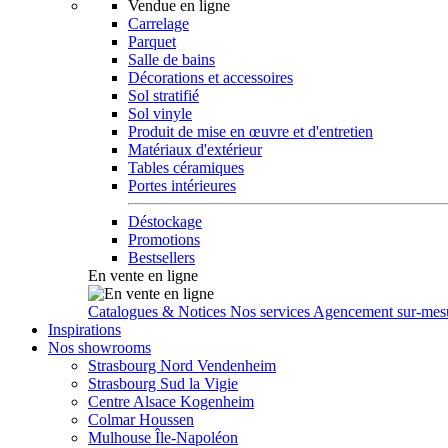
Vendue en ligne
Carrelage
Parquet
Salle de bains
Décorations et accessoires
Sol stratifié
Sol vinyle
Produit de mise en œuvre et d'entretien
Matériaux d'extérieur
Tables céramiques
Portes intérieures
Déstockage
Promotions
Bestsellers
En vente en ligne
Catalogues & Notices
Nos services
Agencement sur-mes
Inspirations
Nos showrooms
Strasbourg Nord Vendenheim
Strasbourg Sud la Vigie
Centre Alsace Kogenheim
Colmar Houssen
Mulhouse Île-Napoléon