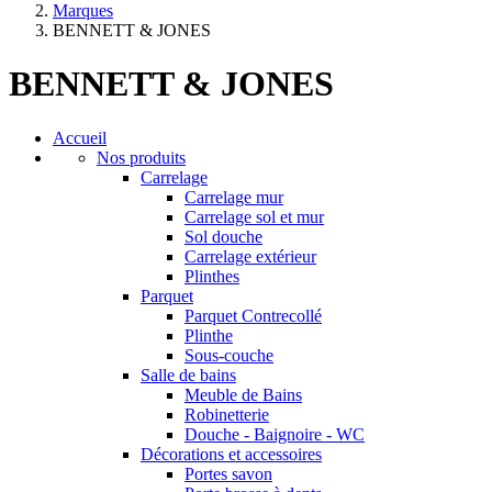
Marques
BENNETT & JONES
BENNETT & JONES
Accueil
Nos produits
Carrelage
Carrelage mur
Carrelage sol et mur
Sol douche
Carrelage extérieur
Plinthes
Parquet
Parquet Contrecollé
Plinthe
Sous-couche
Salle de bains
Meuble de Bains
Robinetterie
Douche - Baignoire - WC
Décorations et accessoires
Portes savon