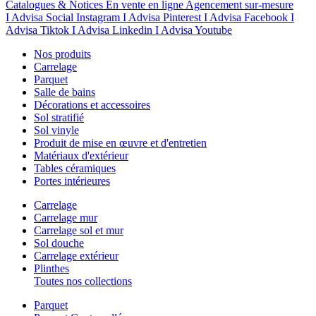
Catalogues & Notices
En vente en ligne
Agencement sur-mesure
I Advisa Social Instagram
I Advisa Pinterest
I Advisa Facebook
I
Advisa Tiktok
I Advisa Linkedin
I Advisa Youtube
Nos produits
Carrelage
Parquet
Salle de bains
Décorations et accessoires
Sol stratifié
Sol vinyle
Produit de mise en œuvre et d'entretien
Matériaux d'extérieur
Tables céramiques
Portes intérieures
Carrelage
Carrelage mur
Carrelage sol et mur
Sol douche
Carrelage extérieur
Plinthes
Toutes nos collections
Parquet