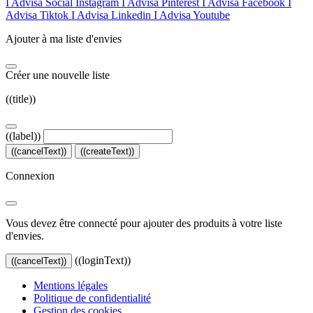
I Advisa Social Instagram
I Advisa Pinterest
I Advisa Facebook
I
Advisa Tiktok
I Advisa Linkedin
I Advisa Youtube
Ajouter à ma liste d'envies
Créer une nouvelle liste
((title))
((label))
((cancelText))
((createText))
Connexion
Vous devez être connecté pour ajouter des produits à votre liste
d'envies.
((loginText))
((cancelText))
Mentions légales
Politique de confidentialité
Gestion des cookies