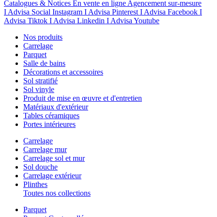
Catalogues & Notices
En vente en ligne
Agencement sur-mesure
I Advisa Social Instagram
I Advisa Pinterest
I Advisa Facebook
I
Advisa Tiktok
I Advisa Linkedin
I Advisa Youtube
Nos produits
Carrelage
Parquet
Salle de bains
Décorations et accessoires
Sol stratifié
Sol vinyle
Produit de mise en œuvre et d'entretien
Matériaux d'extérieur
Tables céramiques
Portes intérieures
Carrelage
Carrelage mur
Carrelage sol et mur
Sol douche
Carrelage extérieur
Plinthes
Toutes nos collections
Parquet