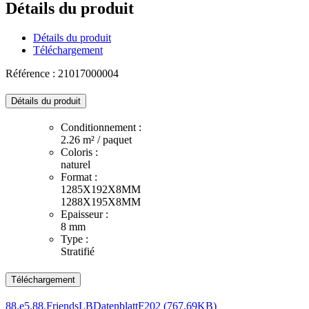
Détails du produit
Détails du produit
Téléchargement
Référence : 21017000004
Détails du produit
Conditionnement :
2.26 m² / paquet
Coloris :
naturel
Format :
1285X192X8MM
1288X195X8MM
Epaisseur :
8 mm
Type :
Stratifié
Téléchargement
88.e5.88.FriendsLBDatenblattF202 (767.69KB)