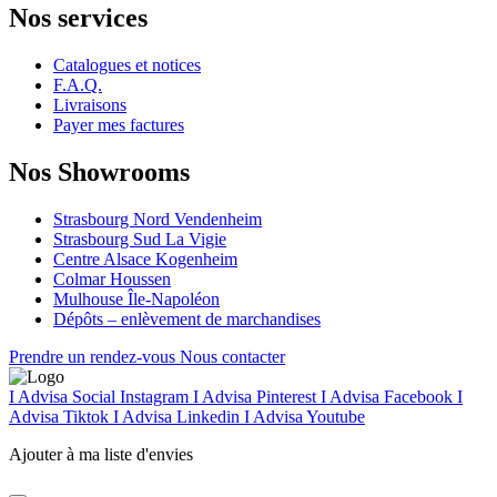
Nos services
Catalogues et notices
F.A.Q.
Livraisons
Payer mes factures
Nos Showrooms
Strasbourg Nord Vendenheim
Strasbourg Sud La Vigie
Centre Alsace Kogenheim
Colmar Houssen
Mulhouse Île-Napoléon
Dépôts – enlèvement de marchandises
Prendre un rendez-vous
Nous contacter
I Advisa Social Instagram
I Advisa Pinterest
I Advisa Facebook
I
Advisa Tiktok
I Advisa Linkedin
I Advisa Youtube
Ajouter à ma liste d'envies