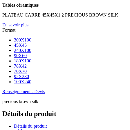
Tables céramiques
PLATEAU CARRE 45X45X1,2 PRECIOUS BROWN SILK
En savoir plus
Format
300X100
45X45
240X100
90X60
180X100
78X42
70X70
92X280
100X240
Renseignement - Devis
precious brown silk
Détails du produit
Détails du produit