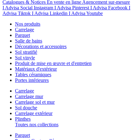
Catalogues & Notices
En vente en ligne
Agencement sur-mesure
I Advisa Social Instagram
I Advisa Pinterest
I Advisa Facebook
I
Advisa Tiktok
I Advisa Linkedin
I Advisa Youtube
Nos produits
Carrelage
Parquet
Salle de bains
Décorations et accessoires
Sol stratifié
Sol vinyle
Produit de mise en œuvre et d'entretien
Matériaux d'extérieur
Tables céramiques
Portes intérieures
Carrelage
Carrelage mur
Carrelage sol et mur
Sol douche
Carrelage extérieur
Plinthes
Toutes nos collections
Parquet