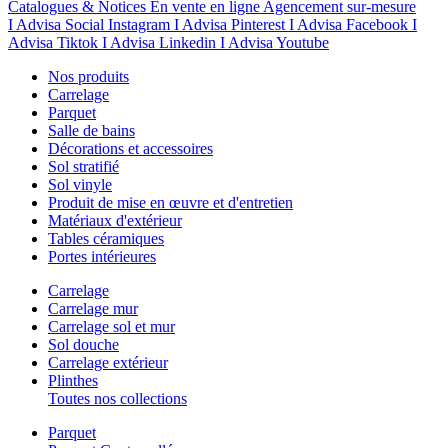
Catalogues & Notices
En vente en ligne
Agencement sur-mesure
I Advisa Social Instagram
I Advisa Pinterest
I Advisa Facebook
I
Advisa Tiktok
I Advisa Linkedin
I Advisa Youtube
Nos produits
Carrelage
Parquet
Salle de bains
Décorations et accessoires
Sol stratifié
Sol vinyle
Produit de mise en œuvre et d'entretien
Matériaux d'extérieur
Tables céramiques
Portes intérieures
Carrelage
Carrelage mur
Carrelage sol et mur
Sol douche
Carrelage extérieur
Plinthes
Toutes nos collections
Parquet