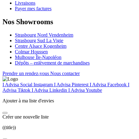
Livraisons
Payer mes factures
Nos Showrooms
Strasbourg Nord Vendenheim
Strasbourg Sud La Vigie
Centre Alsace Kogenheim
Colmar Houssen
Mulhouse Île-Napoléon
Dépôts – enlèvement de marchandises
Prendre un rendez-vous
Nous contacter
I Advisa Social Instagram
I Advisa Pinterest
I Advisa Facebook
I
Advisa Tiktok
I Advisa Linkedin
I Advisa Youtube
Ajouter à ma liste d'envies
Créer une nouvelle liste
((title))